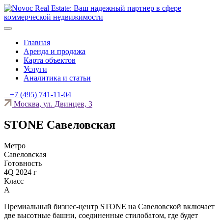
Skip
to
content
Novoc Real Estate: Ваш надежный партнер в сфере
Novoc Real Estate — это команда опытных специалистов,
коммерческой недвижимости
которые помогут вам найти идеальный объект коммерческой
Главная
недвижимости.
Аренда и продажа
Карта объектов
Услуги
Аналитика и статьи
+7 (495) 741-11-04
Москва, ул. Двинцев, 3
STONE Савеловская
Метро
Савеловская
Готовность
4Q 2024 г
Класс
А
Премиальный бизнес-центр STONE на Савеловской включает
две высотные башни, соединенные стилобатом, где будет