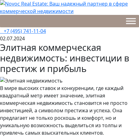
Skip
to
content
Novoc Real Estate: Ваш надежный партнер в сфере
Novoc Real Estate — это команда опытных специалистов,
коммерческой недвижимости
которые помогут вам найти идеальный объект
+7 (495) 741-11-04
коммерческой недвижимости.
02.07.2024
Элитная коммерческая
недвижимость: инвестиции в
престиж и прибыль
В мире высоких ставок и конкуренции, где каждый
квадратный метр имеет значение, элитная
коммерческая недвижимость становится не просто
инвестицией, а символом престижа и успеха. Она
предлагает не только роскошь и комфорт, но и
уникальную возможность выделиться из толпы и
привлечь самых взыскательных клиентов.