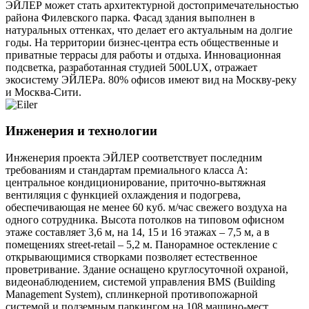
ЭЙЛЕР может стать архитектурной достопримечательностью
района Филевского парка. Фасад здания выполнен в
натуральных оттенках, что делает его актуальным на долгие
годы. На территории бизнес-центра есть общественные и
приватные террасы для работы и отдыха. Инновационная
подсветка, разработанная студией 500LUX, отражает
экосистему ЭЙЛЕРа. 80% офисов имеют вид на Москву-реку
и Москва-Сити.
Инженерия и технологии
Инженерия проекта ЭЙЛЕР соответствует последним
требованиям и стандартам премиального класса А:
центральное кондиционирование, приточно-вытяжная
вентиляция с функцией охлаждения и подогрева,
обеспечивающая не менее 60 куб. м/час свежего воздуха на
одного сотрудника. Высота потолков на типовом офисном
этаже составляет 3,6 м, на 14, 15 и 16 этажах – 7,5 м, а в
помещениях street-retail – 5,2 м. Панорамное остекление с
открывающимися створками позволяет естественное
проветривание. Здание оснащено круглосуточной охраной,
видеонаблюдением, системой управления BMS (Building
Management System), сплинкерной противопожарной
системой и подземным паркингом на 108 машино-мест.