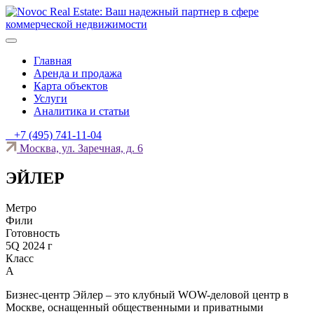
Skip
to
content
Novoc Real Estate: Ваш надежный партнер в сфере
Novoc Real Estate — это команда опытных специалистов,
коммерческой недвижимости
которые помогут вам найти идеальный объект коммерческой
Главная
недвижимости.
Аренда и продажа
Карта объектов
Услуги
Аналитика и статьи
+7 (495) 741-11-04
Москва, ул. Заречная, д. 6
ЭЙЛЕР
Метро
Фили
Готовность
5Q 2024 г
Класс
А
Бизнес-центр Эйлер – это клубный WOW-деловой центр в
Москве, оснащенный общественными и приватными