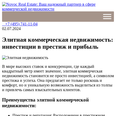
Skip
to
content
Novoc Real Estate: Ваш надежный партнер в сфере
Novoc Real Estate — это команда опытных специалистов,
коммерческой недвижимости
которые помогут вам найти идеальный объект коммерческой
+7 (495) 741-11-04
недвижимости.
02.07.2024
Элитная коммерческая недвижимость:
инвестиции в престиж и прибыль
В мире высоких ставок и конкуренции, где каждый
квадратный метр имеет значение, элитная коммерческая
недвижимость становится не просто инвестицией, а символом
престижа и успеха. Она предлагает не только роскошь и
комфорт, но и уникальную возможность выделиться из толпы
и привлечь самых взыскательных клиентов.
Преимущества элитной коммерческой
недвижимости:
Престиж и репутация: Расположение в престижном